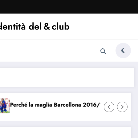
dentità del & club
ché la maglia Barcellona 2016/17 è iconica
Che di