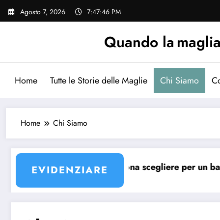
Vai
Agosto 7, 2026
7:47:46 PM
al
contenuto
Quando la maglia p
Home
Tutte le Storie delle Maglie
Chi Siamo
Co
Home
Chi Siamo
lia Barcellona?
Quale maglia Barcellona scegliere per un bambino?
EVIDENZIARE