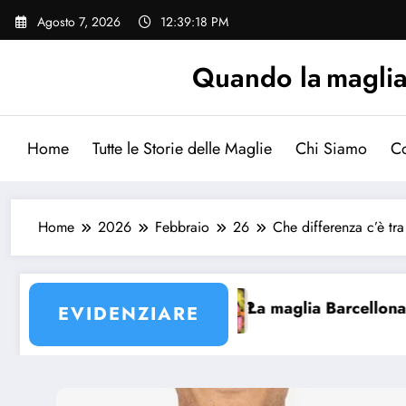
Vai
Agosto 7, 2026
12:39:19 PM
al
contenuto
Quando la maglia p
Home
Tutte le Storie delle Maglie
Chi Siamo
Co
Home
2026
Febbraio
26
Che differenza c’è t
a maglia Barcellona rosa aumenterà di valore?
Per
EVIDENZIARE