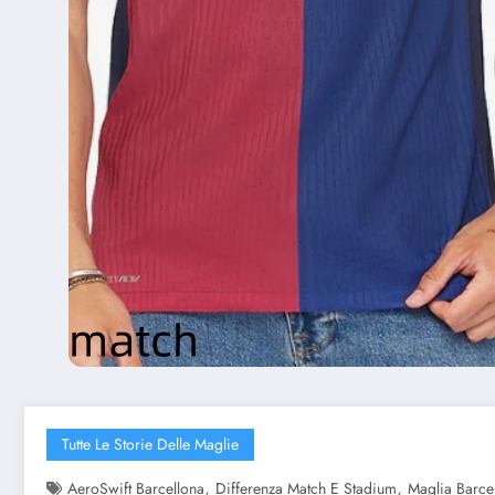
Tutte Le Storie Delle Maglie
,
,
AeroSwift Barcellona
Differenza Match E Stadium
Maglia Barce