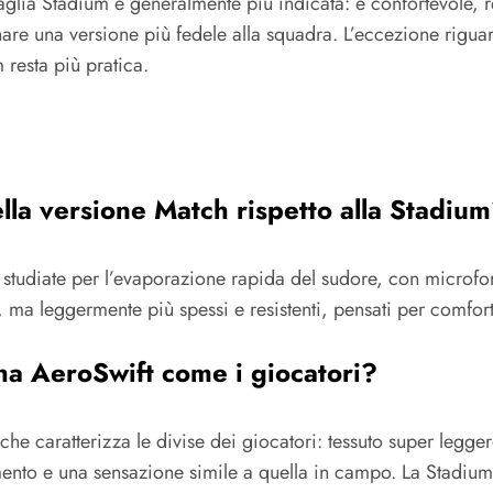
 maglia Stadium è generalmente più indicata: è confortevole, 
nare una versione più fedele alla squadra. L’eccezione riguar
 resta più pratica.
ella versione Match rispetto alla Stadiu
e studiate per l’evaporazione rapida del sudore, con microfo
, ma leggermente più spessi e resistenti, pensati per comfort
a AeroSwift come i giocatori?
che caratterizza le divise dei giocatori: tessuto super legge
mento e una sensazione simile a quella in campo. La Stadium