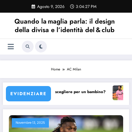
Vai
Agosto 9, 2026
3:04:27 PM
al
contenuto
Quando la maglia parla: il design
della divisa e l’identità del & club
Home
AC Milan
ale maglia Barcellona scegliere per un bambino?
La maglia
EVIDENZIARE
Novembre 13, 2025