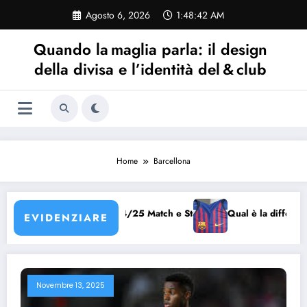
Vai
Agosto 6, 2026
1:48:42 AM
al
contenuto
Quando la maglia parla: il design
della divisa e l’identità del & club
Home
Barcellona
è tra maglia Barcellona 24/25 Match e Stadium
Qual è la differenza t
EVIDENZIARE
Novembre 13, 2025