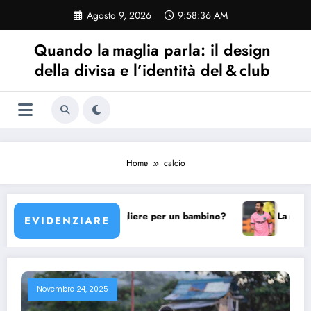
Vai
Agosto 9, 2026
9:58:36 AM
al
contenuto
Quando la maglia parla: il design
della divisa e l’identità del & club
Home
calcio
 maglia Barcellona scegliere per un bambino?
La maglia B
EVIDENZIARE
Novembre 24, 2025