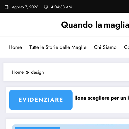
Vai
Agosto 7, 2026
4:04:33 AM
al
contenuto
Quando la maglia p
Home
Tutte le Storie delle Maglie
Chi Siamo
Co
Home
design
maglia Barcellona?
Quale maglia Barcellona scegliere per un bambi
EVIDENZIARE