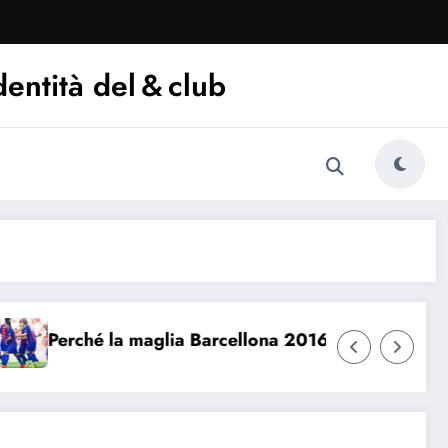
dentità del & club
erché la maglia Barcellona 2016/17 è iconica
Che