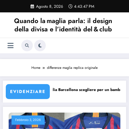
Vai
Agosto 8, 2026
4:43:47 PM
al
contenuto
Quando la maglia parla: il design
della divisa e l’identità del & club
Home
differenze maglia replica originale
a Barcellona?
Quale maglia Barcellona scegliere per un bambino?
EVIDENZIARE
Febbraio 3, 2026