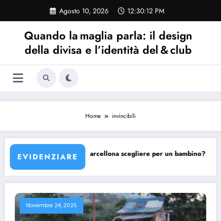
Vai
Agosto 10, 2026
12:30:12 PM
al
contenuto
Quando la maglia parla: il design
della divisa e l’identità del & club
Home
invincibili
ellona?
Quale maglia Barcellona scegliere per un bambino?
EVIDENZIARE
Novembre 24, 2025