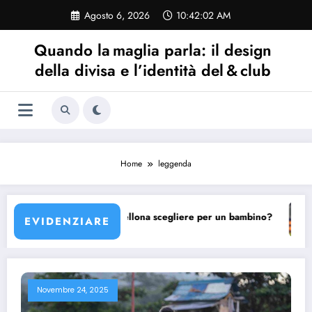
Vai
Agosto 6, 2026
10:42:02 AM
al
contenuto
Quando la maglia parla: il design
della divisa e l’identità del & club
Home
leggenda
ona?
Quale maglia Barcellona scegliere per un bambino?
L
EVIDENZIARE
Novembre 24, 2025