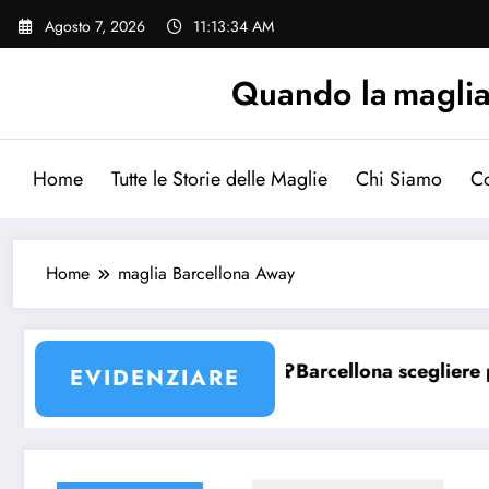
Vai
Agosto 7, 2026
11:13:34 AM
al
contenuto
Quando la maglia p
Home
Tutte le Storie delle Maglie
Chi Siamo
Co
Home
maglia Barcellona Away
sulla maglia Barcellona?
Quale maglia Barcellona scegliere per un
EVIDENZIARE