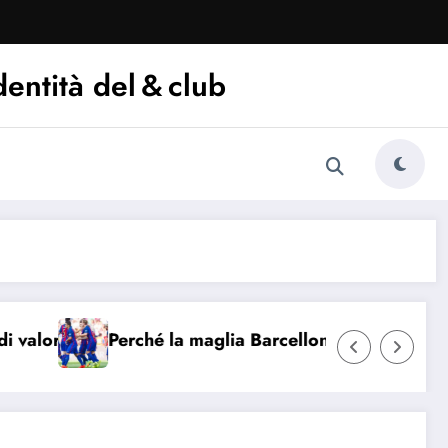
dentità del & club
e?
Perché la maglia Barcellona 2016/17 è iconica