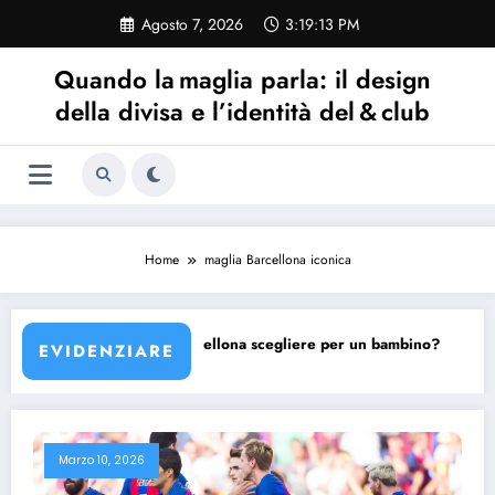
Vai
Agosto 7, 2026
3:19:13 PM
al
contenuto
Quando la maglia parla: il design
della divisa e l’identità del & club
Home
maglia Barcellona iconica
lona?
Quale maglia Barcellona scegliere per un bambino?
EVIDENZIARE
Marzo 10, 2026