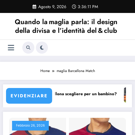
Vai
Agosto 9, 2026
3:36:11 PM
al
contenuto
Quando la maglia parla: il design
della divisa e l’identità del & club
Home
maglia Barcellona Match
na?
Quale maglia Barcellona scegliere per un bambino?
La
EVIDENZIARE
Febbraio 26, 2026