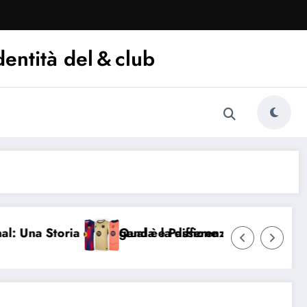
dentità del & club
toria di Leggenda e Passione
Qual è la differenza tra maglia Home, Away