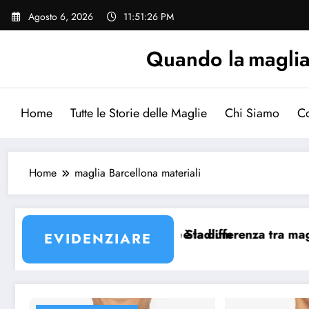
Vai
Agosto 6, 2026
11:51:27 PM
al
contenuto
Quando la maglia p
Home
Tutte le Storie delle Maglie
Chi Siamo
Co
Home
maglia Barcellona materiali
cellona 24/25 Match e Stadium
Qual è la differenza tra maglia Barcell
EVIDENZIARE