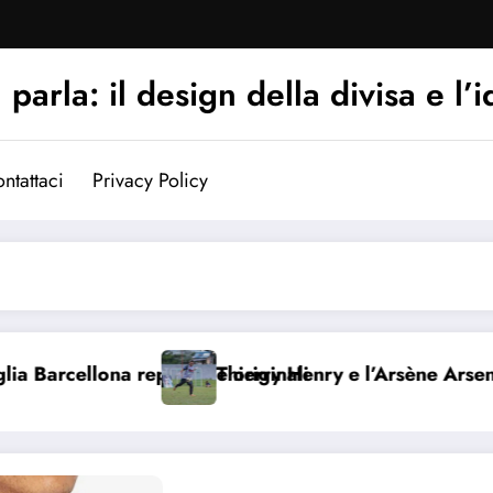
arla: il design della divisa e l’i
ntattaci
Privacy Policy
ona repliche e originali
Thierry Henry e l’Arsène Arsenal: Una S