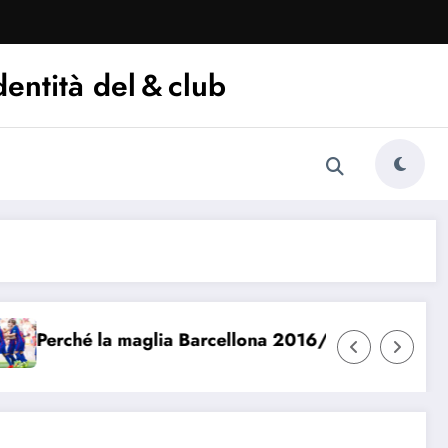
dentità del & club
hé la maglia Barcellona 2016/17 è iconica
Che di