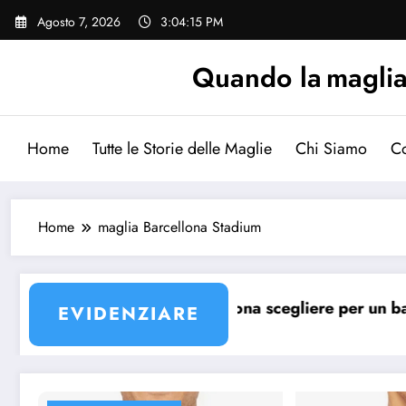
Vai
Agosto 7, 2026
3:04:15 PM
al
contenuto
Quando la maglia p
Home
Tutte le Storie delle Maglie
Chi Siamo
Co
Home
maglia Barcellona Stadium
lia Barcellona?
Quale maglia Barcellona scegliere per un bambino?
L
EVIDENZIARE