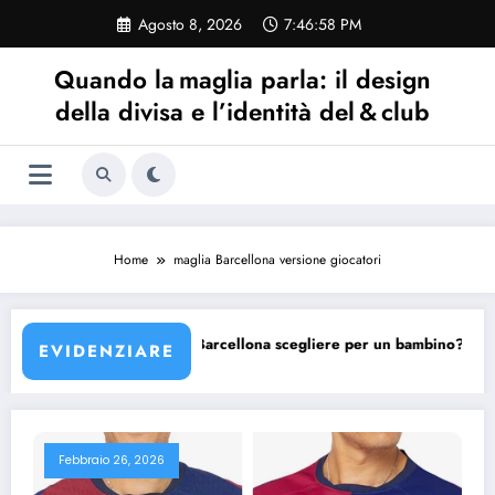
Vai
Agosto 8, 2026
7:46:58 PM
al
contenuto
Quando la maglia parla: il design
della divisa e l’identità del & club
Home
maglia Barcellona versione giocatori
ellona?
Quale maglia Barcellona scegliere per un bambino?
EVIDENZIARE
Febbraio 26, 2026