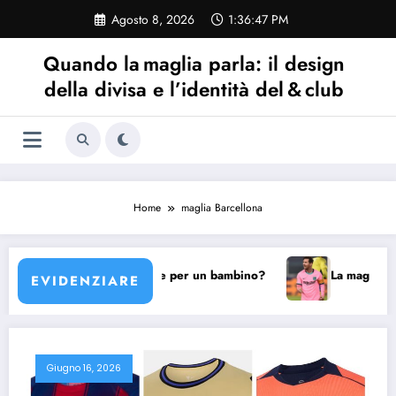
Vai
Agosto 8, 2026
1:36:47 PM
al
contenuto
Quando la maglia parla: il design
della divisa e l’identità del & club
Home
maglia Barcellona
Barcellona scegliere per un bambino?
La maglia Barcellona
EVIDENZIARE
Giugno 16, 2026