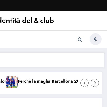
dentità del & club
Perché la maglia Barcellona 2016/17 è iconica
C