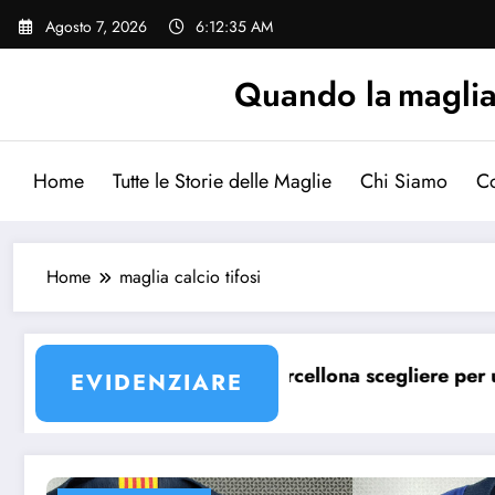
Vai
Agosto 7, 2026
6:12:35 AM
al
contenuto
Quando la maglia p
Home
Tutte le Storie delle Maglie
Chi Siamo
Co
Home
maglia calcio tifosi
la maglia Barcellona?
Quale maglia Barcellona scegliere per un ba
EVIDENZIARE