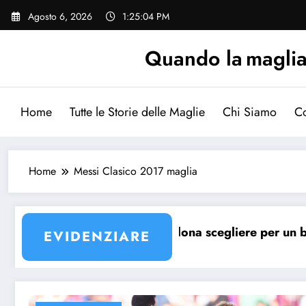
Vai
Agosto 6, 2026
1:25:04 PM
al
contenuto
Quando la maglia p
Home
Tutte le Storie delle Maglie
Chi Siamo
Co
Home
Messi Clasico 2017 maglia
aglia Barcellona?
Quale maglia Barcellona scegliere per un bambin
EVIDENZIARE