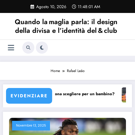
Vai
Agosto 10, 2026
11:48:01 AM
al
contenuto
Quando la maglia parla: il design
della divisa e l’identità del & club
Home
Rafael Leão
na?
Quale maglia Barcellona scegliere per un bambino?
La
EVIDENZIARE
Novembre 13, 2025