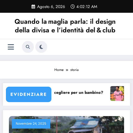
Vai
Agosto 6, 2026
4:02:12 AM
al
contenuto
Quando la maglia parla: il design
della divisa e l’identità del & club
Home
storia
 maglia Barcellona scegliere per un bambino?
La maglia B
EVIDENZIARE
Novembre 24, 2025