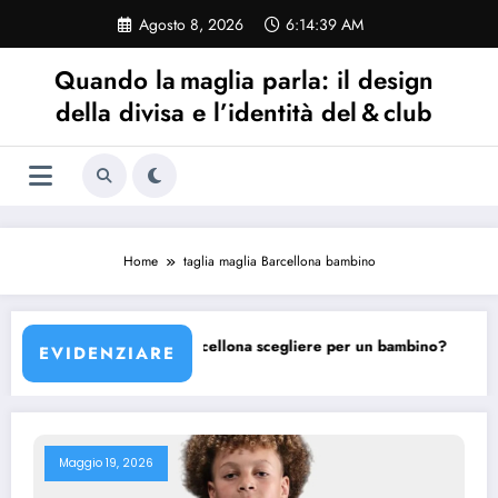
Vai
Agosto 8, 2026
6:14:39 AM
al
contenuto
Quando la maglia parla: il design
della divisa e l’identità del & club
Home
taglia maglia Barcellona bambino
llona?
Quale maglia Barcellona scegliere per un bambino?
EVIDENZIARE
Maggio 19, 2026