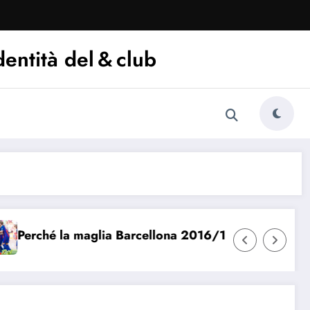
dentità del & club
la maglia Barcellona 2016/17 è iconica
Che differ