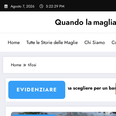
Vai
Agosto 7, 2026
5:22:29 PM
al
contenuto
Quando la maglia p
Home
Tutte le Storie delle Maglie
Chi Siamo
Co
Home
tifosi
Barcellona?
ale maglia Barcellona scegliere per un bambino?
La ma
EVIDENZIARE