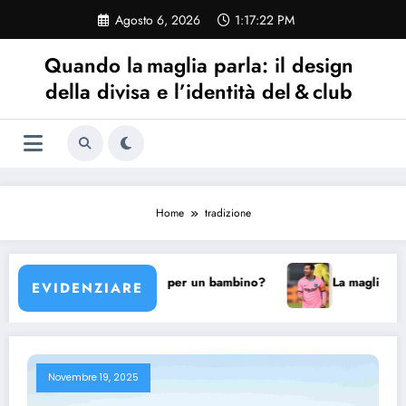
Vai
Agosto 6, 2026
1:17:22 PM
al
contenuto
Quando la maglia parla: il design
della divisa e l’identità del & club
Home
tradizione
glia Barcellona scegliere per un bambino?
La maglia Barce
EVIDENZIARE
Novembre 19, 2025