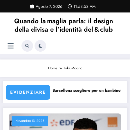
Vai
Agosto 7, 2026
11:53:53 AM
al
contenuto
Quando la maglia parla: il design
della divisa e l’identità del & club
Home
Luka Modrić
rcellona?
Quale maglia Barcellona scegliere per un bambino?
EVIDENZIARE
Novembre 13, 2025