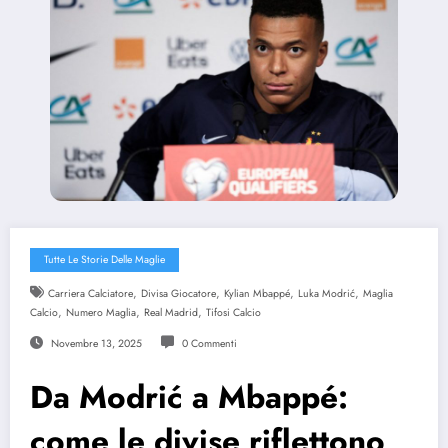
Tutte Le Storie Delle Maglie
,
,
,
,
Carriera Calciatore
Divisa Giocatore
Kylian Mbappé
Luka Modrić
Maglia
,
,
,
Calcio
Numero Maglia
Real Madrid
Tifosi Calcio
Novembre 13, 2025
0 Commenti
Da Modrić a Mbappé:
come le divise riflettono