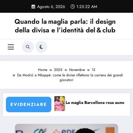
Vai
Agosto 6, 2026
1:25:23 AM
al
contenuto
Quando la maglia parla: il design
della divisa e l’identità del & club
Home
2025
Novembre
13
Da Modrić a Mbappé: come le divise riflettono la carriera dei grandi
giocatori
o?
La maglia Barcellona rosa aumenterà di valore?
EVIDENZIARE