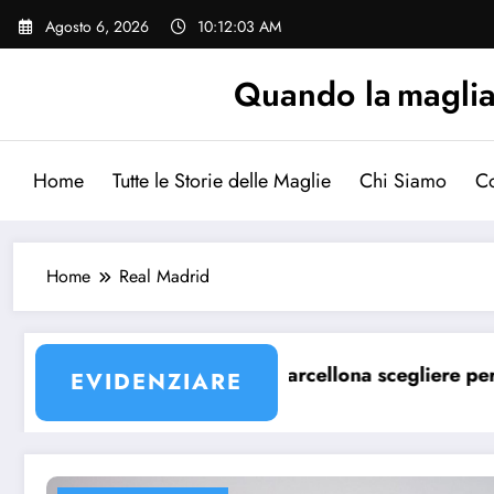
Vai
Agosto 6, 2026
10:12:03 AM
al
contenuto
Quando la maglia p
Home
Tutte le Storie delle Maglie
Chi Siamo
Co
Home
Real Madrid
maglia Barcellona?
Quale maglia Barcellona scegliere per un bambi
EVIDENZIARE